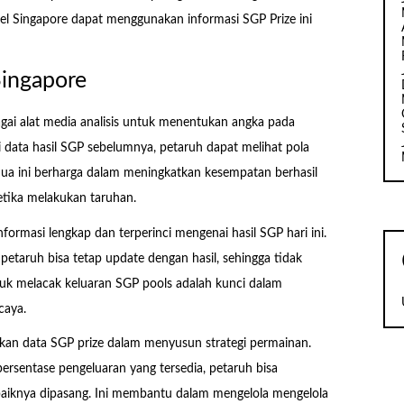
gel Singapore dapat menggunakan informasi SGP Prize ini
ingapore
gai alat media analisis untuk menentukan angka pada
 data hasil SGP sebelumnya, petaruh dapat melihat pola
mua ini berharga dalam meningkatkan kesempatan berhasil
etika melakukan taruhan.
formasi lengkap dan terperinci mengenai hasil SGP hari ini.
petaruh bisa tetap update dengan hasil, sehingga tidak
uk melacak keluaran SGP pools adalah kunci dalam
caya.
an data SGP prize dalam menyusun strategi permainan.
ersentase pengeluaran yang tersedia, petaruh bisa
aiknya dipasang. Ini membantu dalam mengelola mengelola