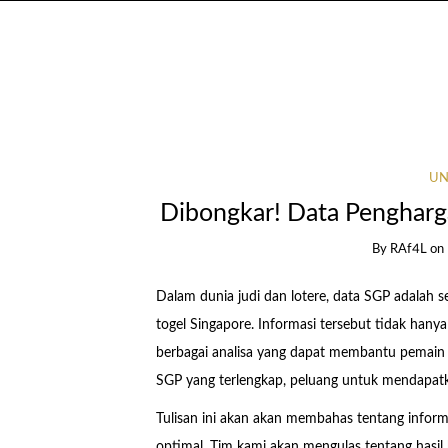
UN
Dibongkar! Data Penghar
By
RAf4L
on
Dalam dunia judi dan lotere, data SGP adalah s
togel Singapore. Informasi tersebut tidak ha
berbagai analisa yang dapat membantu pemain 
SGP yang terlengkap, peluang untuk mendapatka
Tulisan ini akan akan membahas tentang infor
optimal. Tim kami akan mengulas tentang hasil 