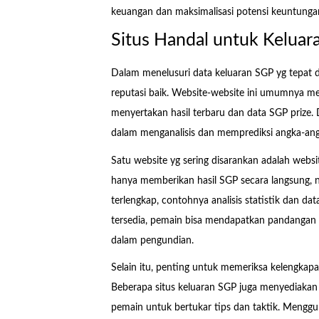
keuangan dan maksimalisasi potensi keuntungan
Situs Handal untuk Keluar
Dalam menelusuri data keluaran SGP yg tepat d
reputasi baik. Website-website ini umumnya m
menyertakan hasil terbaru dan data SGP prize. 
dalam menganalisis dan memprediksi angka-ang
Satu website yg sering disarankan adalah websit
hanya memberikan hasil SGP secara langsun
terlengkap, contohnya analisis statistik dan d
tersedia, pemain bisa mendapatkan pandangan y
dalam pengundian.
Selain itu, penting untuk memeriksa kelengkapan
Beberapa situs keluaran SGP juga menyediaka
pemain untuk bertukar tips dan taktik. Menggu