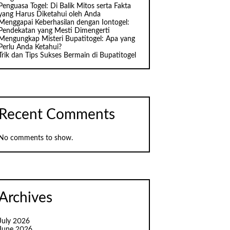
Penguasa Togel: Di Balik Mitos serta Fakta
yang Harus Diketahui oleh Anda
Menggapai Keberhasilan dengan Iontogel:
Pendekatan yang Mesti Dimengerti
Mengungkap Misteri Bupatitogel: Apa yang
Perlu Anda Ketahui?
Trik dan Tips Sukses Bermain di Bupatitogel
Recent Comments
No comments to show.
Archives
July 2026
June 2026