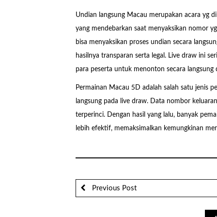
Undian langsung Macau merupakan acara yg din
yang mendebarkan saat menyaksikan nomor yg k
bisa menyaksikan proses undian secara langsu
hasilnya transparan serta legal. Live draw ini 
para peserta untuk menonton secara langsung d
Permainan Macau 5D adalah salah satu jenis pe
langsung pada live draw. Data nombor keluaran 
terperinci. Dengan hasil yang lalu, banyak p
lebih efektif, memaksimalkan kemungkinan me
Previous Post