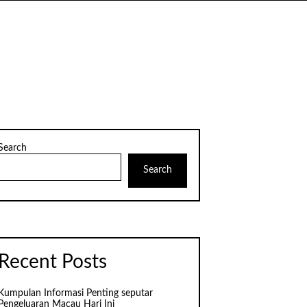
Search
Search
Recent Posts
Kumpulan Informasi Penting seputar
Pengeluaran Macau Hari Ini