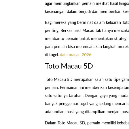
agar memungkinkan pemain melihat hasil langsu
kesenangan dalam berjudi dan memberikan kes
Bagi mereka yang berminat dalam keluaran Toto
penting. Berkas hasil Macau tak hanya mencakup 
membantu pemain untuk menentukan strategi b
para pemain bisa merencanakan langkah merek
di togel.
data macau 2026
Toto Macau 5D
Toto Macau 5D merupakan salah satu tipe game 
pemain. Permainan ini memberikan kesempatan
satu-satunya taruhan. Dengan gaya yang mudah
banyak penggemar togel yang sedang mencari ca
ada undian, hasil yang ditampilkan menjadi pus
Dalam Toto Macau 5D, pemain memiliki kebebas