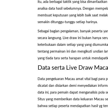
itu, ada berbagai taktik yang bisa dimanfaat
analisa data hasil sebelumnya. Dengan mempelaj
membuat keputusan yang lebih baik saat melaku
semakin ditunggu-tunggu setiap harinya.
Sebagai bagian pengalaman, banyak peserta ya
secara langsung. Live draw ini bukan hanya ser
keterbukaan dalam setiap yang yang diumu
tentang permainan ini dan mengikuti undian la
yang tiada tara serta harapan untuk mendapat
Data serta Live Draw Mac
Data pengeluaran Macau amat vital bagi para pec
dicatat dan disiarkan demi menyediakan inform
data ini, para pemain dapat menganalisis pola
Situs yang memberikan data keluaran Macau se
bahwa setiap peserta mendapatkan hasil yg ter