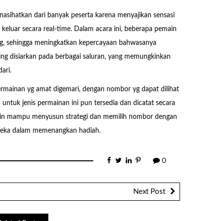
asihatkan dari banyak peserta karena menyajikan sensasi
eluar secara real-time. Dalam acara ini, beberapa pemain
ng, sehingga meningkatkan kepercayaan bahwasanya
sering disiarkan pada berbagai saluran, yang memungkinkan
ari.
rmainan yg amat digemari, dengan nombor yg dapat dilihat
untuk jenis permainan ini pun tersedia dan dicatat secara
emain mampu menyusun strategi dan memilih nombor dengan
reka dalam memenangkan hadiah.
0
Next Post