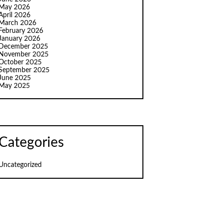
May 2026
April 2026
March 2026
February 2026
January 2026
December 2025
November 2025
October 2025
September 2025
June 2025
May 2025
Categories
Uncategorized