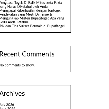
Penguasa Togel: Di Balik Mitos serta Fakta
yang Harus Diketahui oleh Anda
Menggapai Keberhasilan dengan Iontogel:
Pendekatan yang Mesti Dimengerti
Mengungkap Misteri Bupatitogel: Apa yang
Perlu Anda Ketahui?
Trik dan Tips Sukses Bermain di Bupatitogel
Recent Comments
No comments to show.
Archives
July 2026
June 2026