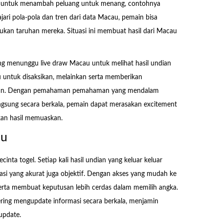
kan untuk menambah peluang untuk menang, contohnya
ari pola-pola dan tren dari data Macau, pemain bisa
kan taruhan mereka. Situasi ini membuat hasil dari Macau
ng menunggu live draw Macau untuk melihat hasil undian
u untuk disaksikan, melainkan serta memberikan
mkan. Dengan pemahaman pemahaman yang mendalam
ngsung secara berkala, pemain dapat merasakan excitement
kan hasil memuaskan.
au
inta togel. Setiap kali hasil undian yang keluar keluar
asi yang akurat juga objektif. Dengan akses yang mudah ke
 serta membuat keputusan lebih cerdas dalam memilih angka.
ring mengupdate informasi secara berkala, menjamin
update.