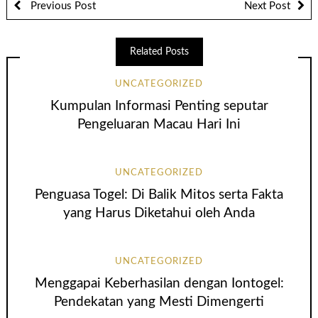
Previous Post
Next Post
Related Posts
UNCATEGORIZED
Kumpulan Informasi Penting seputar
Pengeluaran Macau Hari Ini
UNCATEGORIZED
Penguasa Togel: Di Balik Mitos serta Fakta
yang Harus Diketahui oleh Anda
UNCATEGORIZED
Menggapai Keberhasilan dengan Iontogel:
Pendekatan yang Mesti Dimengerti