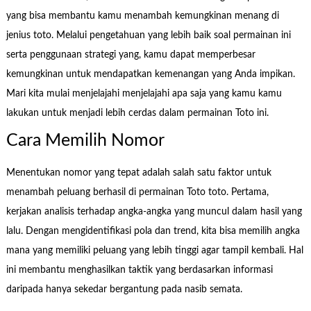
yang bisa membantu kamu menambah kemungkinan menang di
jenius toto. Melalui pengetahuan yang lebih baik soal permainan ini
serta penggunaan strategi yang, kamu dapat memperbesar
kemungkinan untuk mendapatkan kemenangan yang Anda impikan.
Mari kita mulai menjelajahi menjelajahi apa saja yang kamu kamu
lakukan untuk menjadi lebih cerdas dalam permainan Toto ini.
Cara Memilih Nomor
Menentukan nomor yang tepat adalah salah satu faktor untuk
menambah peluang berhasil di permainan Toto toto. Pertama,
kerjakan analisis terhadap angka-angka yang muncul dalam hasil yang
lalu. Dengan mengidentifikasi pola dan trend, kita bisa memilih angka
mana yang memiliki peluang yang lebih tinggi agar tampil kembali. Hal
ini membantu menghasilkan taktik yang berdasarkan informasi
daripada hanya sekedar bergantung pada nasib semata.