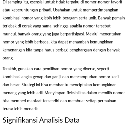
Di samping itu, esensial untuk tidak terpaku di nomor-nomor favorit
atau keberuntungan pribadi. Usahakan untuk mempertimbangkan
kombinasi nomor yang lebih lebih beragam serta unik. Banyak pemain
terjebak di corak yang sama, sehingga apabila nomor tersebut
muncul, banyak orang yang juga berpartisipasi. Melalui menentukan
nomor yang lebih berbeda, kita dapat menambah kemungkinan
kemenangan kita tanpa harus berbagi penghargaan dengan banyak
orang.
Terakhir, gunakan cara pemilihan nomor yang diverse, seperti
kombinasi angka genap dan ganjil dan mencampurkan nomor kecil
dan besar. Strategi ini bisa membantu menciptakan kemungkinan
menang yang lebih adil. Menyimpan fleksibilitas dalam memilih nomor
bisa memberi manfaat tersendiri dan membuat setiap permainan
terasa lebih menarik.
Signifikansi Analisis Data