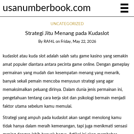
usanumberbook.com
UNCATEGORIZED
Strategi Jitu Menang pada Kudaslot
By
RAf4L
on
Friday, May 22, 2026
kudaslot atau kuda slot adalah salah satu game kasino yang semakin
amat populer diantara antara pecinta game online. Dengan gameplay
permainan yang mudah dan kesempatan menang yang menarik,
banyak sekali pemain mencoba menyusun strategi yang agar
memaksimalkan peluang dirinya. Dalam dunia jenis permainan ini,
pengetahuan tentang cara kerja slot dan psikologi bermain menjadi
faktor utama sebelum kamu memulai.
Strategi yang ampuh pada kudaslot akan sangat menolong kamu
tidak hanya dalam meraih kemenangan, tapi juga menikmati sensasi