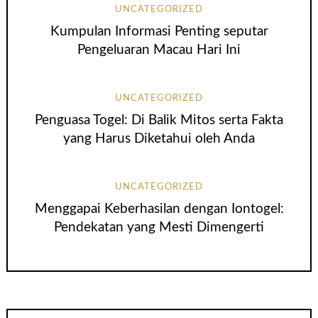
UNCATEGORIZED
Kumpulan Informasi Penting seputar
Pengeluaran Macau Hari Ini
UNCATEGORIZED
Penguasa Togel: Di Balik Mitos serta Fakta
yang Harus Diketahui oleh Anda
UNCATEGORIZED
Menggapai Keberhasilan dengan Iontogel:
Pendekatan yang Mesti Dimengerti