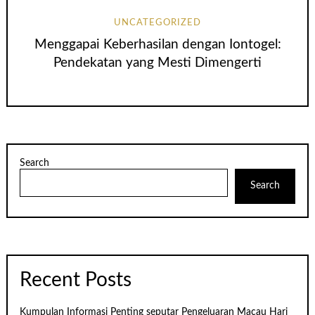
UNCATEGORIZED
Menggapai Keberhasilan dengan Iontogel:
Pendekatan yang Mesti Dimengerti
Search
Search
Recent Posts
Kumpulan Informasi Penting seputar Pengeluaran Macau Hari