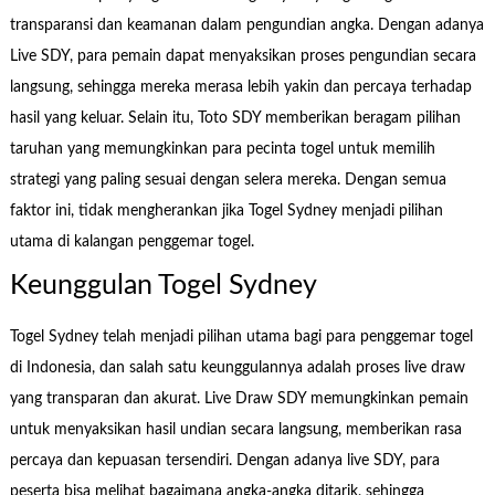
transparansi dan keamanan dalam pengundian angka. Dengan adanya
Live SDY, para pemain dapat menyaksikan proses pengundian secara
langsung, sehingga mereka merasa lebih yakin dan percaya terhadap
hasil yang keluar. Selain itu, Toto SDY memberikan beragam pilihan
taruhan yang memungkinkan para pecinta togel untuk memilih
strategi yang paling sesuai dengan selera mereka. Dengan semua
faktor ini, tidak mengherankan jika Togel Sydney menjadi pilihan
utama di kalangan penggemar togel.
Keunggulan Togel Sydney
Togel Sydney telah menjadi pilihan utama bagi para penggemar togel
di Indonesia, dan salah satu keunggulannya adalah proses live draw
yang transparan dan akurat. Live Draw SDY memungkinkan pemain
untuk menyaksikan hasil undian secara langsung, memberikan rasa
percaya dan kepuasan tersendiri. Dengan adanya live SDY, para
peserta bisa melihat bagaimana angka-angka ditarik, sehingga