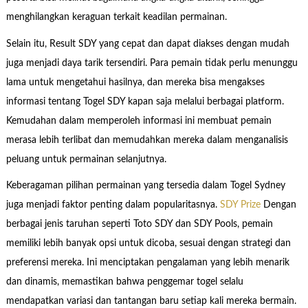
menghilangkan keraguan terkait keadilan permainan.
Selain itu, Result SDY yang cepat dan dapat diakses dengan mudah
juga menjadi daya tarik tersendiri. Para pemain tidak perlu menunggu
lama untuk mengetahui hasilnya, dan mereka bisa mengakses
informasi tentang Togel SDY kapan saja melalui berbagai platform.
Kemudahan dalam memperoleh informasi ini membuat pemain
merasa lebih terlibat dan memudahkan mereka dalam menganalisis
peluang untuk permainan selanjutnya.
Keberagaman pilihan permainan yang tersedia dalam Togel Sydney
juga menjadi faktor penting dalam popularitasnya.
SDY Prize
Dengan
berbagai jenis taruhan seperti Toto SDY dan SDY Pools, pemain
memiliki lebih banyak opsi untuk dicoba, sesuai dengan strategi dan
preferensi mereka. Ini menciptakan pengalaman yang lebih menarik
dan dinamis, memastikan bahwa penggemar togel selalu
mendapatkan variasi dan tantangan baru setiap kali mereka bermain.