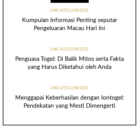
UNCATEGORIZED
Kumpulan Informasi Penting seputar
Pengeluaran Macau Hari Ini
UNCATEGORIZED
Penguasa Togel: Di Balik Mitos serta Fakta
yang Harus Diketahui oleh Anda
UNCATEGORIZED
Menggapai Keberhasilan dengan Iontogel:
Pendekatan yang Mesti Dimengerti