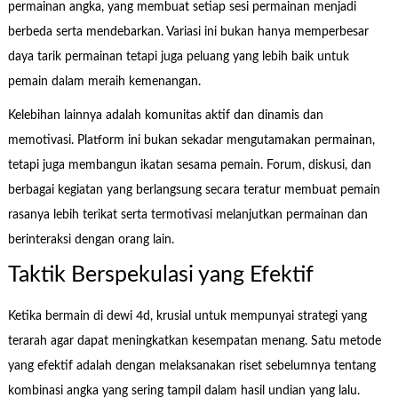
permainan angka, yang membuat setiap sesi permainan menjadi
berbeda serta mendebarkan. Variasi ini bukan hanya memperbesar
daya tarik permainan tetapi juga peluang yang lebih baik untuk
pemain dalam meraih kemenangan.
Kelebihan lainnya adalah komunitas aktif dan dinamis dan
memotivasi. Platform ini bukan sekadar mengutamakan permainan,
tetapi juga membangun ikatan sesama pemain. Forum, diskusi, dan
berbagai kegiatan yang berlangsung secara teratur membuat pemain
rasanya lebih terikat serta termotivasi melanjutkan permainan dan
berinteraksi dengan orang lain.
Taktik Berspekulasi yang Efektif
Ketika bermain di dewi 4d, krusial untuk mempunyai strategi yang
terarah agar dapat meningkatkan kesempatan menang. Satu metode
yang efektif adalah dengan melaksanakan riset sebelumnya tentang
kombinasi angka yang sering tampil dalam hasil undian yang lalu.